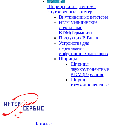
Шприцы, иглы, системы,
внутривенные катетеры
Внутривенные катетеры
Иглы медицинские
стерильные
KDM(Германия)
Продукция B.Braun
Устройства для
переливания
инфузионных растворов
Шприцы
Шприцы
двухкомпонентные
KDM (Германия)
Шприцы
трехкомпонентные
Каталог