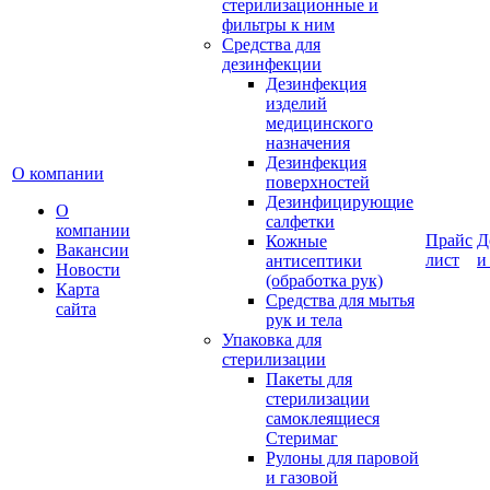
стерилизационные и
фильтры к ним
Средства для
дезинфекции
Дезинфекция
изделий
медицинского
назначения
Дезинфекция
О компании
поверхностей
Дезинфицирующие
О
салфетки
компании
Прайс
Д
Кожные
Вакансии
лист
и
антисептики
Новости
(обработка рук)
Карта
Средства для мытья
сайта
рук и тела
Упаковка для
стерилизации
Пакеты для
стерилизации
самоклеящиеся
Стеримаг
Рулоны для паровой
и газовой