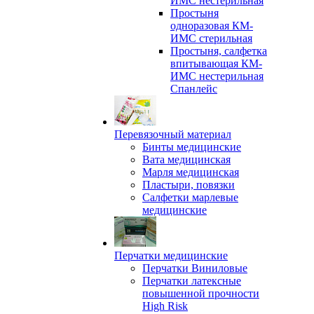
ИМС нестерильная
Простыня
одноразовая КМ-
ИМС стерильная
Простыня, салфетка
впитывающая КМ-
ИМС нестерильная
Спанлейс
Перевязочный материал
Бинты медицинские
Вата медицинская
Марля медицинская
Пластыри, повязки
Салфетки марлевые
медицинские
Перчатки медицинские
Перчатки Виниловые
Перчатки латексные
повышенной прочности
High Risk