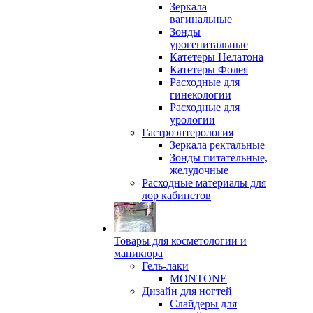
Зеркала
вагинальные
Зонды
урогенитальные
Катетеры Нелатона
Катетеры Фолея
Расходные для
гинекологии
Расходные для
урологии
Гастроэнтерология
Зеркала ректальные
Зонды питательные,
желудочные
Расходные материалы для
лор кабинетов
Товары для косметологии и
маникюра
Гель-лаки
MONTONE
Дизайн для ногтей
Слайдеры для