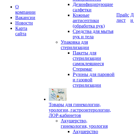
Дезинфицирующие
О
салфетки
компании
Прайс
Д
Кожные
Вакансии
лист
и
антисептики
Новости
(обработка рук)
Карта
Средства для мытья
сайта
рук и тела
Упаковка для
стерилизации
Пакеты для
стерилизации
самоклеящиеся
Стеримаг
Рулоны для паровой
и газовой
стерилизации
Товары для гинекологии,
урологии, гастроэнтерологии,
ЛОР-кабинетов
Акушерство,
гинекология, урология
Акушерство