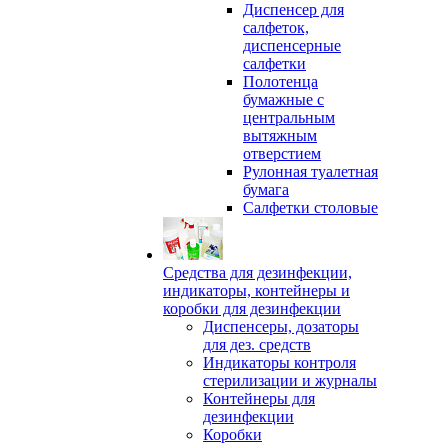
Диспенсер для
салфеток,
диспенсерные
салфетки
Полотенца
бумажные с
центральным
вытяжным
отверстием
Рулонная туалетная
бумага
Салфетки столовые
Средства для дезинфекции,
индикаторы, контейнеры и
коробки для дезинфекции
Диспенсеры, дозаторы
для дез. средств
Индикаторы контроля
стерилизации и журналы
Контейнеры для
дезинфекции
Коробки