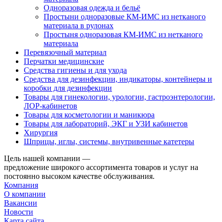
Одноразовая одежда и бельё
Простыни одноразовые КМ-ИМС из нетканого
материала в рулонах
Простыня одноразовая КМ-ИМС из нетканого
материала
Перевязочный материал
Перчатки медицинские
Средства гигиены и для ухода
Средства для дезинфекции, индикаторы, контейнеры и
коробки для дезинфекции
Товары для гинекологии, урологии, гастроэнтерологии,
ЛОР-кабинетов
Товары для косметологии и маникюра
Товары для лабораторий, ЭКГ и УЗИ кабинетов
Хирургия
Шприцы, иглы, системы, внутривенные катетеры
Цель нашей компании —
предложение широкого ассортимента товаров и услуг на
постоянно высоком качестве обслуживания.
Компания
О компании
Вакансии
Новости
Карта сайта