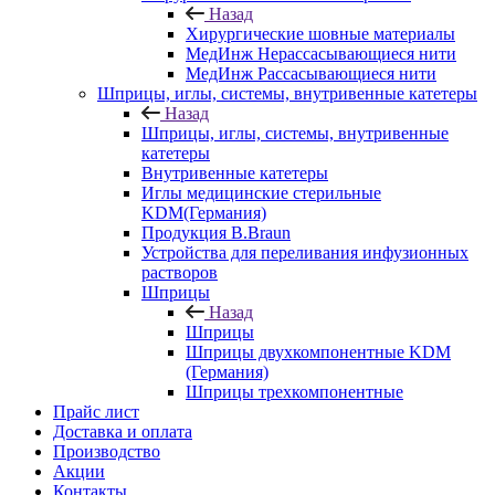
Назад
Хирургические шовные материалы
МедИнж Нерассасывающиеся нити
МедИнж Рассасывающиеся нити
Шприцы, иглы, системы, внутривенные катетеры
Назад
Шприцы, иглы, системы, внутривенные
катетеры
Внутривенные катетеры
Иглы медицинские стерильные
KDM(Германия)
Продукция B.Braun
Устройства для переливания инфузионных
растворов
Шприцы
Назад
Шприцы
Шприцы двухкомпонентные KDM
(Германия)
Шприцы трехкомпонентные
Прайс лист
Доставка и оплата
Производство
Акции
Контакты