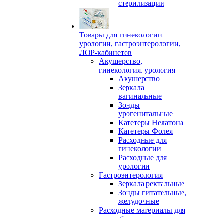
стерилизации
Товары для гинекологии,
урологии, гастроэнтерологии,
ЛОР-кабинетов
Акушерство,
гинекология, урология
Акушерство
Зеркала
вагинальные
Зонды
урогенитальные
Катетеры Нелатона
Катетеры Фолея
Расходные для
гинекологии
Расходные для
урологии
Гастроэнтерология
Зеркала ректальные
Зонды питательные,
желудочные
Расходные материалы для