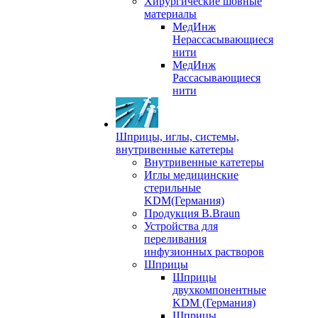
Хирургические шовные
материалы
МедИнж
Нерассасывающиеся
нити
МедИнж
Рассасывающиеся
нити
Шприцы, иглы, системы,
внутривенные катетеры
Внутривенные катетеры
Иглы медицинские
стерильные
KDM(Германия)
Продукция B.Braun
Устройства для
переливания
инфузионных растворов
Шприцы
Шприцы
двухкомпонентные
KDM (Германия)
Шприцы