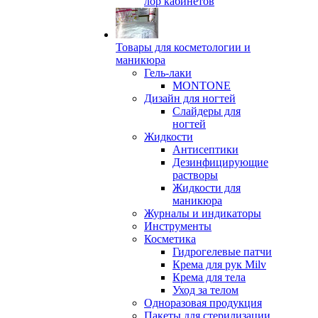
лор кабинетов
Товары для косметологии и
маникюра
Гель-лаки
MONTONE
Дизайн для ногтей
Слайдеры для
ногтей
Жидкости
Антисептики
Дезинфицирующие
растворы
Жидкости для
маникюра
Журналы и индикаторы
Инструменты
Косметика
Гидрогелевые патчи
Крема для рук Milv
Крема для тела
Уход за телом
Одноразовая продукция
Пакеты для стерилизации