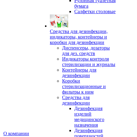
Рулонная туалетная
бумага
Салфетки столовые
Средства для дезинфекции,
индикаторы, контейнеры и
коробки для дезинфекции
Диспенсеры, дозаторы
для дез. средств
Индикаторы контроля
стерилизации и журналы
Контейнеры для
дезинфекции
Коробки
стерилизационные и
фильтры к ним
Средства для
дезинфекции
Дезинфекция
изделий
медицинского
назначения
Дезинфекция
О компании
поверхностей