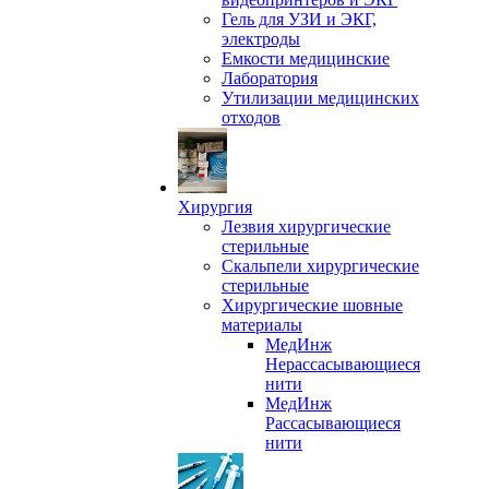
Гель для УЗИ и ЭКГ,
электроды
Емкости медицинские
Лаборатория
Утилизации медицинских
отходов
Хирургия
Лезвия хирургические
стерильные
Скальпели хирургические
стерильные
Хирургические шовные
материалы
МедИнж
Нерассасывающиеся
нити
МедИнж
Рассасывающиеся
нити