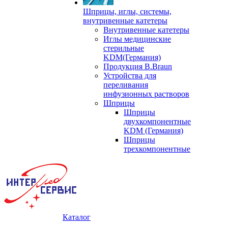
Шприцы, иглы, системы,
внутривенные катетеры
Внутривенные катетеры
Иглы медицинские
стерильные
KDM(Германия)
Продукция B.Braun
Устройства для
переливания
инфузионных растворов
Шприцы
Шприцы
двухкомпонентные
KDM (Германия)
Шприцы
трехкомпонентные
Каталог