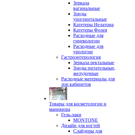
Зеркала
вагинальные
Зонды
урогенитальные
Катетеры Нелатона
Катетеры Фолея
Расходные для
гинекологии
Расходные для
урологии
Гастроэнтерология
Зеркала ректальные
Зонды питательные,
желудочные
Расходные материалы для
лор кабинетов
Товары для косметологии и
маникюра
Гель-лаки
MONTONE
Дизайн для ногтей
Слайдеры для