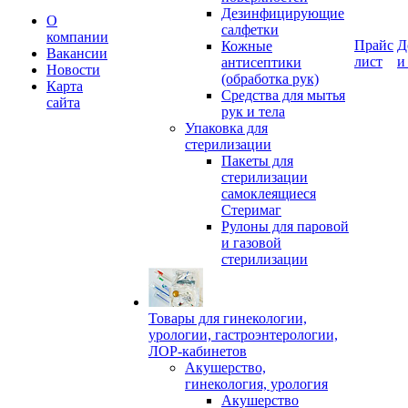
Дезинфицирующие
О
салфетки
компании
Прайс
Д
Кожные
Вакансии
лист
и
антисептики
Новости
(обработка рук)
Карта
Средства для мытья
сайта
рук и тела
Упаковка для
стерилизации
Пакеты для
стерилизации
самоклеящиеся
Стеримаг
Рулоны для паровой
и газовой
стерилизации
Товары для гинекологии,
урологии, гастроэнтерологии,
ЛОР-кабинетов
Акушерство,
гинекология, урология
Акушерство