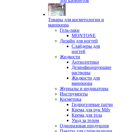
лор кабинетов
Товары для косметологии и
маникюра
Гель-лаки
MONTONE
Дизайн для ногтей
Слайдеры для
ногтей
Жидкости
Антисептики
Дезинфицирующие
растворы
Жидкости для
маникюра
Журналы и индикаторы
Инструменты
Косметика
Гидрогелевые патчи
Крема для рук Milv
Крема для тела
Уход за телом
Одноразовая продукция
Пакеты для стерилизации