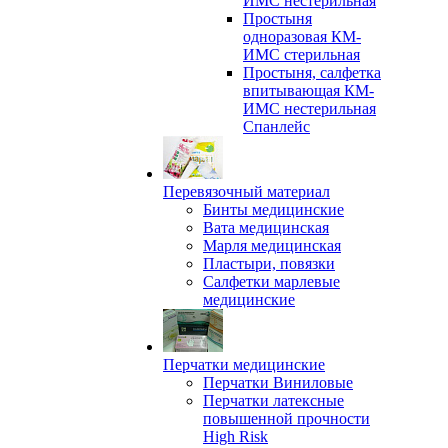
ИМС нестерильная
Простыня
одноразовая КМ-
ИМС стерильная
Простыня, салфетка
впитывающая КМ-
ИМС нестерильная
Спанлейс
Перевязочный материал
Бинты медицинские
Вата медицинская
Марля медицинская
Пластыри, повязки
Салфетки марлевые
медицинские
Перчатки медицинские
Перчатки Виниловые
Перчатки латексные
повышенной прочности
High Risk