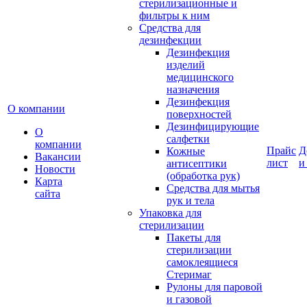
стерилизационные и
фильтры к ним
Средства для
дезинфекции
Дезинфекция
изделий
медицинского
назначения
Дезинфекция
О компании
поверхностей
Дезинфицирующие
О
салфетки
компании
Прайс
Д
Кожные
Вакансии
лист
и
антисептики
Новости
(обработка рук)
Карта
Средства для мытья
сайта
рук и тела
Упаковка для
стерилизации
Пакеты для
стерилизации
самоклеящиеся
Стеримаг
Рулоны для паровой
и газовой