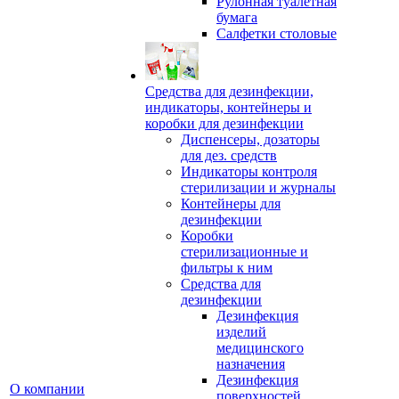
Рулонная туалетная
бумага
Салфетки столовые
Средства для дезинфекции,
индикаторы, контейнеры и
коробки для дезинфекции
Диспенсеры, дозаторы
для дез. средств
Индикаторы контроля
стерилизации и журналы
Контейнеры для
дезинфекции
Коробки
стерилизационные и
фильтры к ним
Средства для
дезинфекции
Дезинфекция
изделий
медицинского
назначения
Дезинфекция
О компании
поверхностей