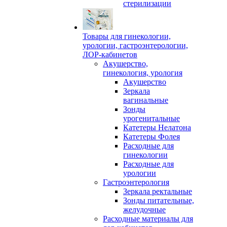
стерилизации
Товары для гинекологии,
урологии, гастроэнтерологии,
ЛОР-кабинетов
Акушерство,
гинекология, урология
Акушерство
Зеркала
вагинальные
Зонды
урогенитальные
Катетеры Нелатона
Катетеры Фолея
Расходные для
гинекологии
Расходные для
урологии
Гастроэнтерология
Зеркала ректальные
Зонды питательные,
желудочные
Расходные материалы для