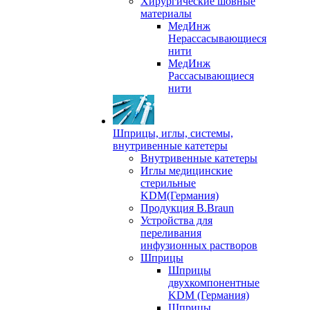
Хирургические шовные
материалы
МедИнж
Нерассасывающиеся
нити
МедИнж
Рассасывающиеся
нити
Шприцы, иглы, системы,
внутривенные катетеры
Внутривенные катетеры
Иглы медицинские
стерильные
KDM(Германия)
Продукция B.Braun
Устройства для
переливания
инфузионных растворов
Шприцы
Шприцы
двухкомпонентные
KDM (Германия)
Шприцы