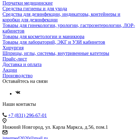
Перчатки медицинские
Средства гигиены и для ухода
Средства для дезинфекции, индикаторы, контейнеры и
коробки для дезинфекции
Товары для гинекологии, урологии, гастроэнтерологии, ЛОР-
кабинетов
Товары для косметологии и маникюра
Товары для лабораторий, ЭКГ и УЗИ кабинетов
Хирургия
Шприцы, иглы, системы, внутривенные катетеры
Прайс-лист
Доставка и оплата
Акции
Производство
Оставайтесь на связи
Наши контакты
+7 (831) 296-67-01
Нижний Новгород, ул. Карла Маркса, д.56, пом.1
intermed2020@mail.ru