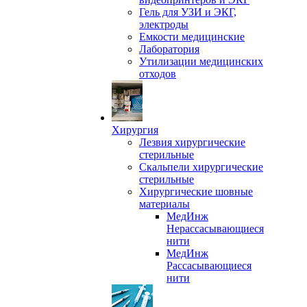
Гель для УЗИ и ЭКГ,
электроды
Емкости медицинские
Лаборатория
Утилизации медицинских
отходов
Хирургия
Лезвия хирургические
стерильные
Скальпели хирургические
стерильные
Хирургические шовные
материалы
МедИнж
Нерассасывающиеся
нити
МедИнж
Рассасывающиеся
нити