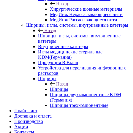
Назад
Хирургические шовные материалы
МедИнж Нерассасывающиеся нити
МедИнж Рассасывающиеся нити
Шприцы, иглы, системы, внутривенные катетеры
Назад
Шприцы, иглы, системы, внутривенные
катетеры
Внутривенные катетеры
Иглы медицинские стерильные
KDM(Германия)
Продукция B.Braun
Устройства для переливания инфузионных
растворов
Шприцы
Назад
Шприцы
Шприцы двухкомпонентные KDM
(Германия)
Шприцы трехкомпонентные
Прайс лист
Доставка и оплата
Производство
Акции
Контакты