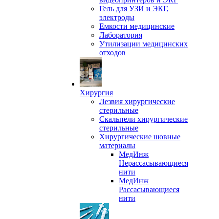
Гель для УЗИ и ЭКГ,
электроды
Емкости медицинские
Лаборатория
Утилизации медицинских
отходов
Хирургия
Лезвия хирургические
стерильные
Скальпели хирургические
стерильные
Хирургические шовные
материалы
МедИнж
Нерассасывающиеся
нити
МедИнж
Рассасывающиеся
нити