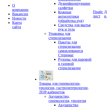
Дезинфицирующие
О
салфетки
компании
Прайс
Д
Кожные
Вакансии
лист
и
антисептики
Новости
(обработка рук)
Карта
Средства для мытья
сайта
рук и тела
Упаковка для
стерилизации
Пакеты для
стерилизации
самоклеящиеся
Стеримаг
Рулоны для паровой
и газовой
стерилизации
Товары для гинекологии,
урологии, гастроэнтерологии,
ЛОР-кабинетов
Акушерство,
гинекология, урология
Акушерство