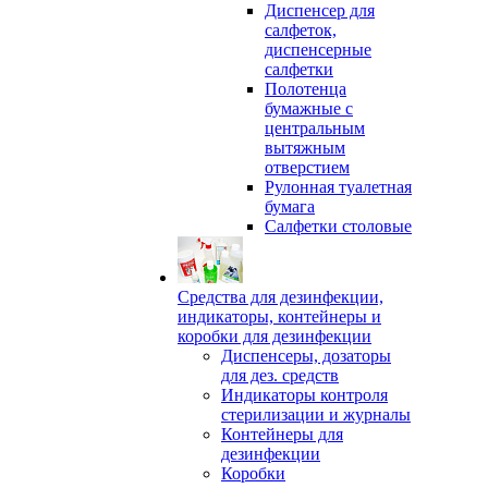
Диспенсер для
салфеток,
диспенсерные
салфетки
Полотенца
бумажные с
центральным
вытяжным
отверстием
Рулонная туалетная
бумага
Салфетки столовые
Средства для дезинфекции,
индикаторы, контейнеры и
коробки для дезинфекции
Диспенсеры, дозаторы
для дез. средств
Индикаторы контроля
стерилизации и журналы
Контейнеры для
дезинфекции
Коробки