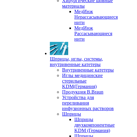
Хирургические шовные
материалы
МедИнж
Нерассасывающиеся
нити
МедИнж
Рассасывающиеся
нити
Шприцы, иглы, системы,
внутривенные катетеры
Внутривенные катетеры
Иглы медицинские
стерильные
KDM(Германия)
Продукция B.Braun
Устройства для
переливания
инфузионных растворов
Шприцы
Шприцы
двухкомпонентные
KDM (Германия)
Шприцы