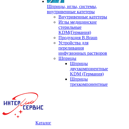
Шприцы, иглы, системы,
внутривенные катетеры
Внутривенные катетеры
Иглы медицинские
стерильные
KDM(Германия)
Продукция B.Braun
Устройства для
переливания
инфузионных растворов
Шприцы
Шприцы
двухкомпонентные
KDM (Германия)
Шприцы
трехкомпонентные
Каталог