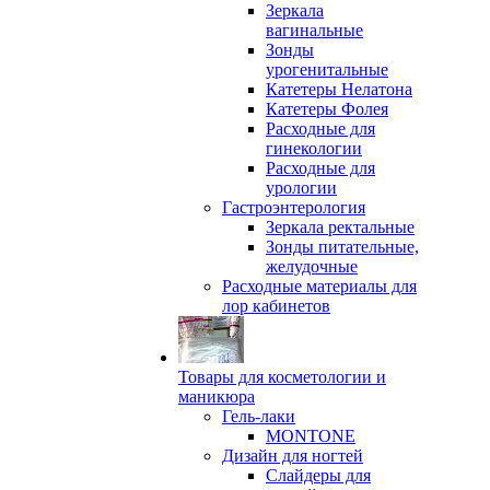
Зеркала
вагинальные
Зонды
урогенитальные
Катетеры Нелатона
Катетеры Фолея
Расходные для
гинекологии
Расходные для
урологии
Гастроэнтерология
Зеркала ректальные
Зонды питательные,
желудочные
Расходные материалы для
лор кабинетов
Товары для косметологии и
маникюра
Гель-лаки
MONTONE
Дизайн для ногтей
Слайдеры для