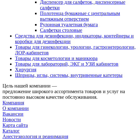
Диспенсер для салфеток, диспенсерные
салфетки
Полотенца бумажные с центральным
вытяжным отверстием
Рулонная туалетная бумага
Салфетки столовые
Средства для дезинфекции, индикаторы, контейнеры и
коробки для дезинфекции
Товары для гинекологии, урологии, гастроэнтерологии,
ЛОР-кабинетов
Товары для косметологии и маникюра
Товары для лабораторий, ЭКГ и УЗИ кабинетов
Хирургия
Шприцы, иглы, системы, внутривенные катетеры
Цель нашей компании —
предложение широкого ассортимента товаров и услуг на
постоянно высоком качестве обслуживания.
Компания
О компании
Вакансии
Новости
Карта сайта
Каталог
Анестезиология и реанимация