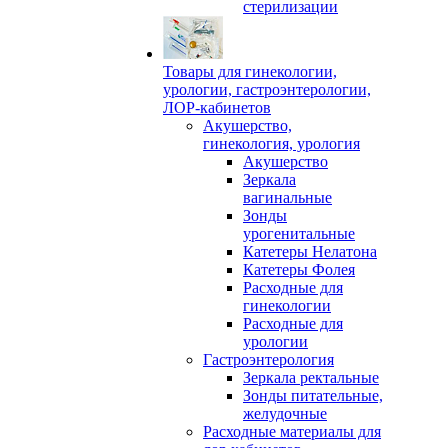
стерилизации
Товары для гинекологии,
урологии, гастроэнтерологии,
ЛОР-кабинетов
Акушерство,
гинекология, урология
Акушерство
Зеркала
вагинальные
Зонды
урогенитальные
Катетеры Нелатона
Катетеры Фолея
Расходные для
гинекологии
Расходные для
урологии
Гастроэнтерология
Зеркала ректальные
Зонды питательные,
желудочные
Расходные материалы для