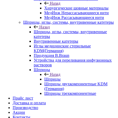
Назад
Хирургические шовные материалы
МедИнж Нерассасывающиеся нити
МедИнж Рассасывающиеся нити
Шприцы, иглы, системы, внутривенные катетеры
Назад
Шприцы, иглы, системы, внутривенные
катетеры
Внутривенные катетеры
Иглы медицинские стерильные
KDM(Германия)
Продукция B.Braun
Устройства для переливания инфузионных
растворов
Шприцы
Назад
Шприцы
Шприцы двухкомпонентные KDM
(Германия)
Шприцы трехкомпонентные
Прайс лист
Доставка и оплата
Производство
Акции
Контакты