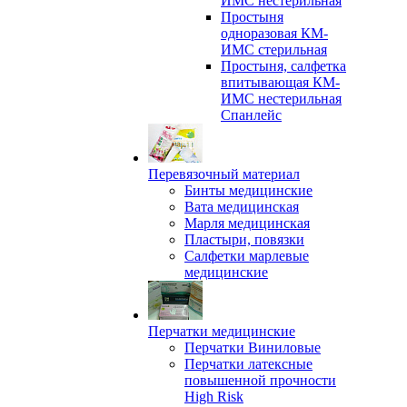
ИМС нестерильная
Простыня
одноразовая КМ-
ИМС стерильная
Простыня, салфетка
впитывающая КМ-
ИМС нестерильная
Спанлейс
Перевязочный материал
Бинты медицинские
Вата медицинская
Марля медицинская
Пластыри, повязки
Салфетки марлевые
медицинские
Перчатки медицинские
Перчатки Виниловые
Перчатки латексные
повышенной прочности
High Risk