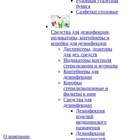
Рулонная туалетная
бумага
Салфетки столовые
Средства для дезинфекции,
индикаторы, контейнеры и
коробки для дезинфекции
Диспенсеры, дозаторы
для дез. средств
Индикаторы контроля
стерилизации и журналы
Контейнеры для
дезинфекции
Коробки
стерилизационные и
фильтры к ним
Средства для
дезинфекции
Дезинфекция
изделий
медицинского
назначения
Дезинфекция
О компании
поверхностей