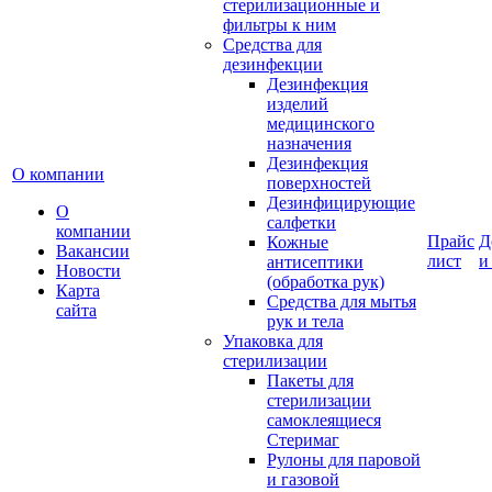
стерилизационные и
фильтры к ним
Средства для
дезинфекции
Дезинфекция
изделий
медицинского
назначения
Дезинфекция
О компании
поверхностей
Дезинфицирующие
О
салфетки
компании
Прайс
Д
Кожные
Вакансии
лист
и
антисептики
Новости
(обработка рук)
Карта
Средства для мытья
сайта
рук и тела
Упаковка для
стерилизации
Пакеты для
стерилизации
самоклеящиеся
Стеримаг
Рулоны для паровой
и газовой