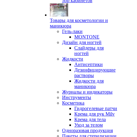
лор кабинетов
Товары для косметологии и
маникюра
Гель-лаки
MONTONE
Дизайн для ногтей
Слайдеры для
ногтей
Жидкости
Антисептики
Дезинфицирующие
растворы
Жидкости для
маникюра
Журналы и индикаторы
Инструменты
Косметика
Гидрогелевые патчи
Крема для рук Milv
Крема для тела
Уход за телом
Одноразовая продукция
Пакеты для стерилизации