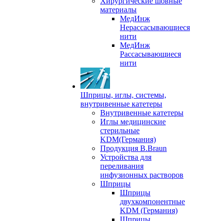
Хирургические шовные
материалы
МедИнж
Нерассасывающиеся
нити
МедИнж
Рассасывающиеся
нити
Шприцы, иглы, системы,
внутривенные катетеры
Внутривенные катетеры
Иглы медицинские
стерильные
KDM(Германия)
Продукция B.Braun
Устройства для
переливания
инфузионных растворов
Шприцы
Шприцы
двухкомпонентные
KDM (Германия)
Шприцы