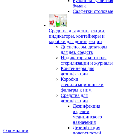
Рулонная туалетная
бумага
Салфетки столовые
Средства для дезинфекции,
индикаторы, контейнеры и
коробки для дезинфекции
Диспенсеры, дозаторы
для дез. средств
Индикаторы контроля
стерилизации и журналы
Контейнеры для
дезинфекции
Коробки
стерилизационные и
фильтры к ним
Средства для
дезинфекции
Дезинфекция
изделий
медицинского
назначения
Дезинфекция
О компании
поверхностей