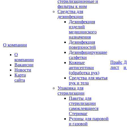
стерилизационные и
фильтры к ним
Средства для
дезинфекции
Дезинфекция
изделий
медицинского
назначения
Дезинфекция
О компании
поверхностей
Дезинфицирующие
О
салфетки
компании
Прайс
Д
Кожные
Вакансии
лист
и
антисептики
Новости
(обработка рук)
Карта
Средства для мытья
сайта
рук и тела
Упаковка для
стерилизации
Пакеты для
стерилизации
самоклеящиеся
Стеримаг
Рулоны для паровой
и газовой