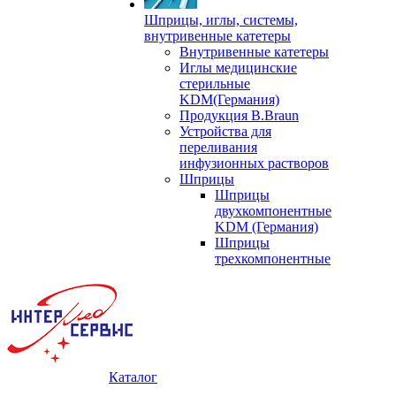
Шприцы, иглы, системы,
внутривенные катетеры
Внутривенные катетеры
Иглы медицинские
стерильные
KDM(Германия)
Продукция B.Braun
Устройства для
переливания
инфузионных растворов
Шприцы
Шприцы
двухкомпонентные
KDM (Германия)
Шприцы
трехкомпонентные
Каталог