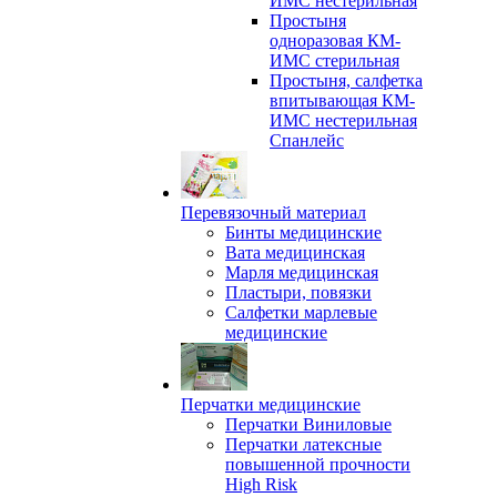
ИМС нестерильная
Простыня
одноразовая КМ-
ИМС стерильная
Простыня, салфетка
впитывающая КМ-
ИМС нестерильная
Спанлейс
Перевязочный материал
Бинты медицинские
Вата медицинская
Марля медицинская
Пластыри, повязки
Салфетки марлевые
медицинские
Перчатки медицинские
Перчатки Виниловые
Перчатки латексные
повышенной прочности
High Risk