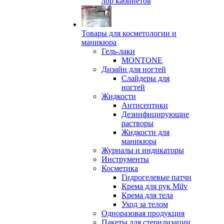
лор кабинетов
Товары для косметологии и
маникюра
Гель-лаки
MONTONE
Дизайн для ногтей
Слайдеры для
ногтей
Жидкости
Антисептики
Дезинфицирующие
растворы
Жидкости для
маникюра
Журналы и индикаторы
Инструменты
Косметика
Гидрогелевые патчи
Крема для рук Milv
Крема для тела
Уход за телом
Одноразовая продукция
Пакеты для стерилизации