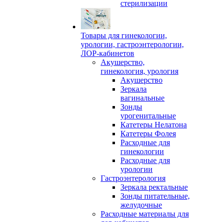
стерилизации
Товары для гинекологии,
урологии, гастроэнтерологии,
ЛОР-кабинетов
Акушерство,
гинекология, урология
Акушерство
Зеркала
вагинальные
Зонды
урогенитальные
Катетеры Нелатона
Катетеры Фолея
Расходные для
гинекологии
Расходные для
урологии
Гастроэнтерология
Зеркала ректальные
Зонды питательные,
желудочные
Расходные материалы для