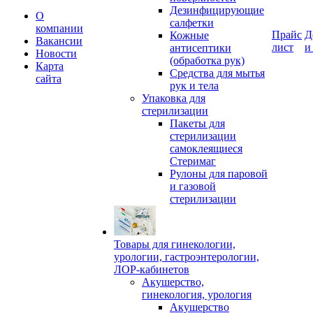
Дезинфицирующие
О
салфетки
компании
Прайс
Д
Кожные
Вакансии
лист
и
антисептики
Новости
(обработка рук)
Карта
Средства для мытья
сайта
рук и тела
Упаковка для
стерилизации
Пакеты для
стерилизации
самоклеящиеся
Стеримаг
Рулоны для паровой
и газовой
стерилизации
Товары для гинекологии,
урологии, гастроэнтерологии,
ЛОР-кабинетов
Акушерство,
гинекология, урология
Акушерство