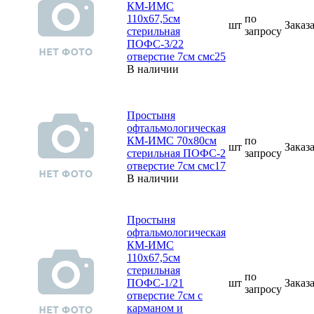
КМ-ИМС
110х67,5см
по
шт
Заказ
стерильная
зап
р
осу
ПОФС-3/22
отверстие 7см смс25
В наличии
Простыня
офтальмологическая
КМ-ИМС 70х80см
по
шт
Заказ
стерильная ПОФС-2
зап
р
осу
отверстие 7см смс17
В наличии
Простыня
офтальмологическая
КМ-ИМС
110х67,5см
стерильная
по
ПОФС-1/21
шт
Заказ
зап
р
осу
отверстие 7см с
карманом и