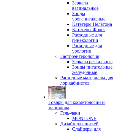
Зеркала
вагинальные
Зонды
урогенитальные
Катетеры Нелатона
Катетеры Фолея
Расходные для
гинекологии
Расходные для
урологии
Гастроэнтерология
Зеркала ректальные
Зонды питательные,
желудочные
Расходные материалы для
лор кабинетов
Товары для косметологии и
маникюра
Гель-лаки
MONTONE
Дизайн для ногтей
Слайдеры для