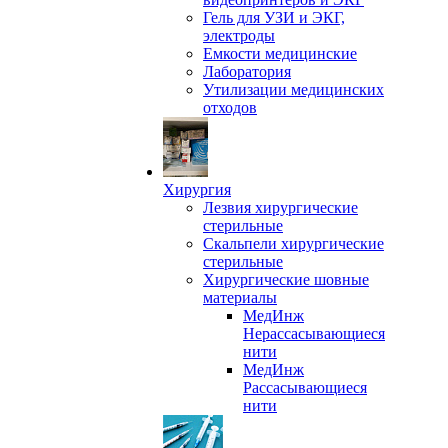
Гель для УЗИ и ЭКГ,
электроды
Емкости медицинские
Лаборатория
Утилизации медицинских
отходов
Хирургия
Лезвия хирургические
стерильные
Скальпели хирургические
стерильные
Хирургические шовные
материалы
МедИнж
Нерассасывающиеся
нити
МедИнж
Рассасывающиеся
нити