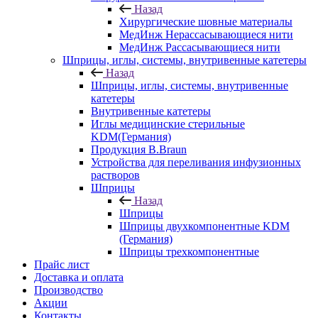
Назад
Хирургические шовные материалы
МедИнж Нерассасывающиеся нити
МедИнж Рассасывающиеся нити
Шприцы, иглы, системы, внутривенные катетеры
Назад
Шприцы, иглы, системы, внутривенные
катетеры
Внутривенные катетеры
Иглы медицинские стерильные
KDM(Германия)
Продукция B.Braun
Устройства для переливания инфузионных
растворов
Шприцы
Назад
Шприцы
Шприцы двухкомпонентные KDM
(Германия)
Шприцы трехкомпонентные
Прайс лист
Доставка и оплата
Производство
Акции
Контакты