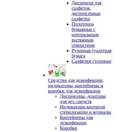
Диспенсер для
салфеток,
диспенсерные
салфетки
Полотенца
бумажные с
центральным
вытяжным
отверстием
Рулонная туалетная
бумага
Салфетки столовые
Средства для дезинфекции,
индикаторы, контейнеры и
коробки для дезинфекции
Диспенсеры, дозаторы
для дез. средств
Индикаторы контроля
стерилизации и журналы
Контейнеры для
дезинфекции
Коробки