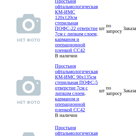
Простыня
офтальмологическая
КМ-ИМС
120х120см
стерильная
по
ПОФС-22 отверстие
шт
Заказ
зап
р
осу
7см с липким слоем,
карманом и
операционной
пленкой СС42
В наличии
Простыня
офтальмологическая
КМ-ИМС 90х135см
стерильная ПОФС-5
отверстие 7см с
по
шт
Заказ
липким слоем,
зап
р
осу
карманом и
операционной
пленкой СС42
В наличии
Простыня
офтальмологическая