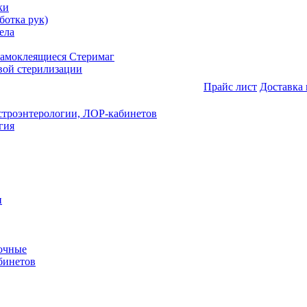
ки
ботка рук)
ела
самоклеящиеся Стеримаг
вой стерилизации
Прайс лист
Доставка 
астроэнтерологии, ЛОР-кабинетов
гия
и
очные
бинетов