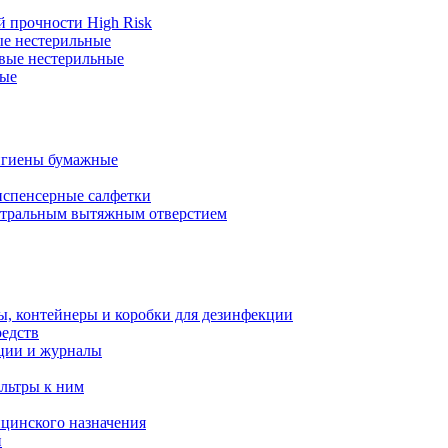
 прочности High Risk
ые нестерильные
вые нестерильные
ные
игиены бумажные
испенсерные салфетки
нтральным вытяжным отверстием
ы, контейнеры и коробки для дезинфекции
редств
ции и журналы
льтры к ним
цинского назначения
й