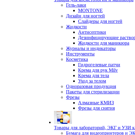
Гель-лаки
MONTONE
Дизайн для ногтей
Слайдеры для ногтей
Жидкости
Антисептики
Дезинфицирующие раство
Жидкости для маникюра
Журналы и индикаторы
Инструменты
Косметика
Гидрогелевые патчи
Крема для рук Milv
Крема для тела
Уход за телом
Одноразовая продукция
Пакеты для стерилизации
Фрезы
Алмазные КМИЗ
Фрезы для снятия
Товары для лабораторий, ЭКГ и УЗИ 
Бумага для видеопринтеров и Э