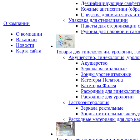
Дезинфицирующие салфет
Кожные антисептики (обра
Средства для мытья рук и т
Упаковка для стерилизации
О компании
Пакеты для стерилизации 
Рулоны для паровой и газо
О компании
Вакансии
Новости
Карта сайта
Товары для гинекологии, урологии, г
Акушерство, гинекология, уроло
Акушерство
Зеркала вагинальные
Зонды урогенитальные
Катетеры Нелатона
Катетеры Фолея
Расходные для гинекологи
Расходные для урологии
Гастроэнтерология
Зеркала ректальные
Зонды питательные, желуд
Расходные материалы для лор ка
Товары для косметологии и маникюра