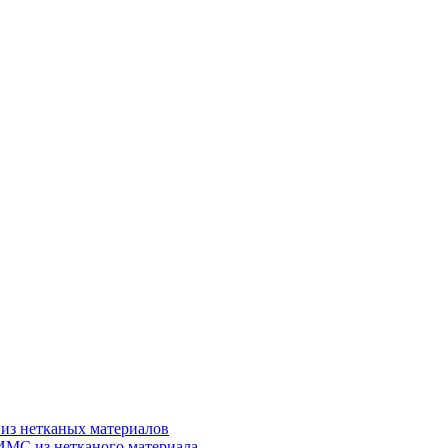
из нетканых материалов
ИМС из нетканого материала