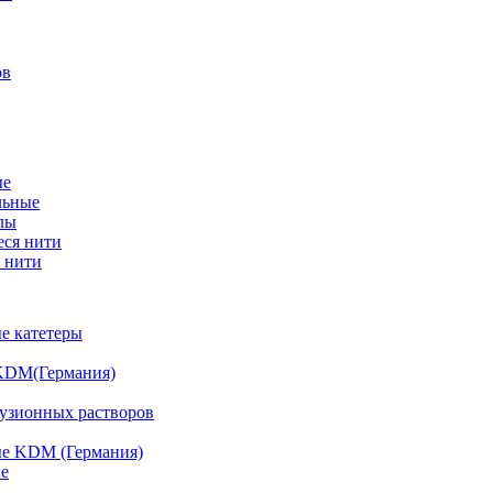
ов
ые
льные
лы
ся нити
 нити
е катетеры
KDM(Германия)
фузионных растворов
е KDM (Германия)
е