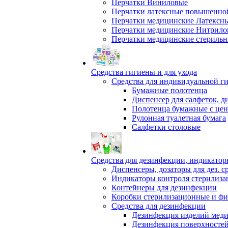
Перчатки Виниловые
Перчатки латексные повышенной
Перчатки медицинские Латексн
Перчатки медицинские Нитрило
Перчатки медицинские стериль
Средства гигиены и для ухода
Средства для индивидуальной г
Бумажные полотенца
Диспенсер для салфеток, д
Полотенца бумажные с це
Рулонная туалетная бумага
Салфетки столовые
Средства для дезинфекции, индикатор
Диспенсеры, дозаторы для дез. с
Индикаторы контроля стерилиза
Контейнеры для дезинфекции
Коробки стерилизационные и фи
Средства для дезинфекции
Дезинфекция изделий меди
Дезинфекция поверхносте