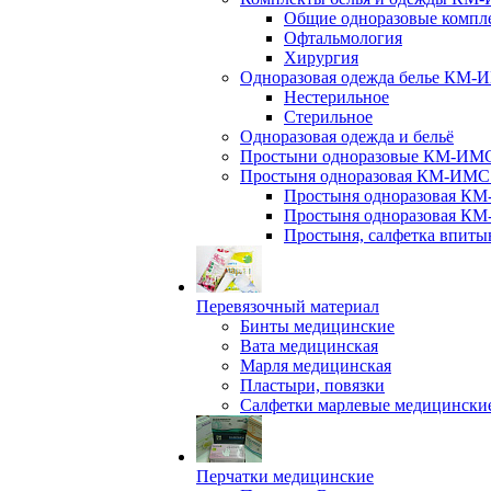
Общие одноразовые компле
Офтальмология
Хирургия
Одноразовая одежда белье КМ-И
Нестерильное
Стерильное
Одноразовая одежда и бельё
Простыни одноразовые КМ-ИМС и
Простыня одноразовая КМ-ИМС 
Простыня одноразовая КМ
Простыня одноразовая КМ
Простыня, салфетка впит
Перевязочный материал
Бинты медицинские
Вата медицинская
Марля медицинская
Пластыри, повязки
Салфетки марлевые медицински
Перчатки медицинские