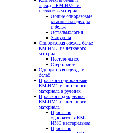
Комплекты белья и
одежды КМ-ИМС из
нетканого материала
Общие одноразовые
комплекты одежды
и белья
Офтальмология
Хирургия
Одноразовая одежда белье
КМ-ИМС из нетканого
материала
Нестерильное
Стерильное
Одноразовая одежда и
бельё
Простыни одноразовые
КМ-ИМС из нетканого
материала в рулонах
Простыня одноразовая
КМ-ИМС из нетканого
материала
Простыня
одноразовая КМ-
ИМС нестерильная
Простыня