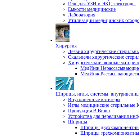
Гель для УЗИ и ЭКГ, электроды
Емкости медицинские
Лаборатория
Утилизации медицинских отход
Хирургия
Лезвия хирургические стерильн
Скальпели хирургические стери
Хирургические шовные материа
МедИнж Нерассасывающие
МедИнж Рассасывающиеся
Шприцы, иглы, системы, внутривенны
Внутривенные катетеры
Иглы медицинские стерильные 
Продукция B.Braun
Устройства для переливания ин
Шприцы
Шприцы двухкомпонентны
Шприцы трехкомпонентны