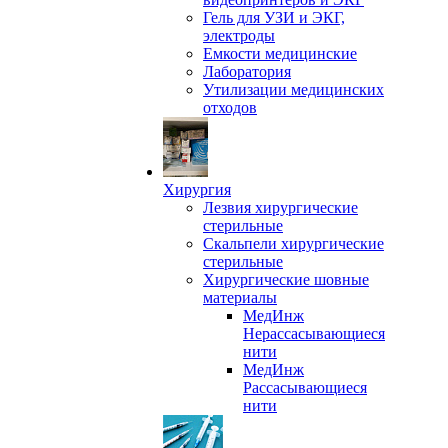
Гель для УЗИ и ЭКГ,
электроды
Емкости медицинские
Лаборатория
Утилизации медицинских
отходов
Хирургия
Лезвия хирургические
стерильные
Скальпели хирургические
стерильные
Хирургические шовные
материалы
МедИнж
Нерассасывающиеся
нити
МедИнж
Рассасывающиеся
нити