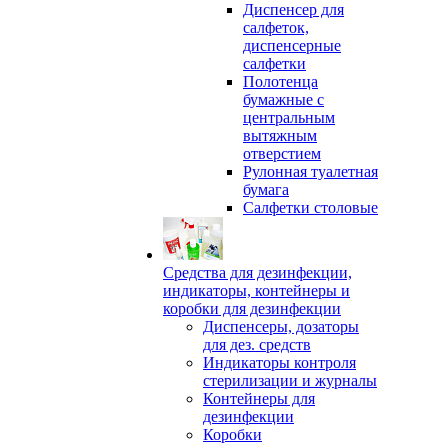
Диспенсер для
салфеток,
диспенсерные
салфетки
Полотенца
бумажные с
центральным
вытяжным
отверстием
Рулонная туалетная
бумага
Салфетки столовые
Средства для дезинфекции,
индикаторы, контейнеры и
коробки для дезинфекции
Диспенсеры, дозаторы
для дез. средств
Индикаторы контроля
стерилизации и журналы
Контейнеры для
дезинфекции
Коробки