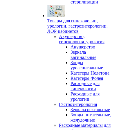
стерилизации
Товары для гинекологии,
урологии, гастроэнтерологии,
ЛОР-кабинетов
Акушерство,
гинекология, урология
Акушерство
Зеркала
вагинальные
Зонды
урогенитальные
Катетеры Нелатона
Катетеры Фолея
Расходные для
гинекологии
Расходные для
урологии
Гастроэнтерология
Зеркала ректальные
Зонды питательные,
желудочные
Расходные материалы для