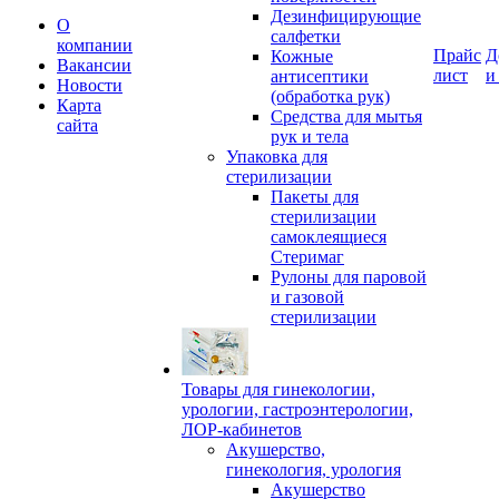
Дезинфицирующие
О
салфетки
компании
Прайс
Д
Кожные
Вакансии
лист
и
антисептики
Новости
(обработка рук)
Карта
Средства для мытья
сайта
рук и тела
Упаковка для
стерилизации
Пакеты для
стерилизации
самоклеящиеся
Стеримаг
Рулоны для паровой
и газовой
стерилизации
Товары для гинекологии,
урологии, гастроэнтерологии,
ЛОР-кабинетов
Акушерство,
гинекология, урология
Акушерство