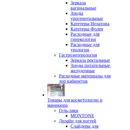
Зеркала
вагинальные
Зонды
урогенитальные
Катетеры Нелатона
Катетеры Фолея
Расходные для
гинекологии
Расходные для
урологии
Гастроэнтерология
Зеркала ректальные
Зонды питательные,
желудочные
Расходные материалы для
лор кабинетов
Товары для косметологии и
маникюра
Гель-лаки
MONTONE
Дизайн для ногтей
Слайдеры для