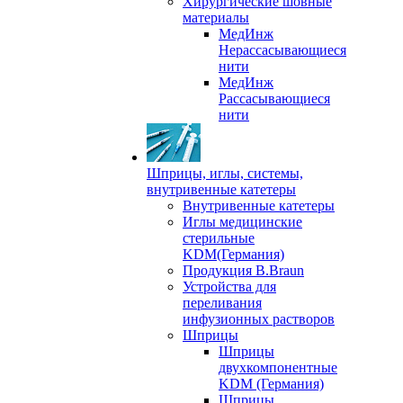
Хирургические шовные
материалы
МедИнж
Нерассасывающиеся
нити
МедИнж
Рассасывающиеся
нити
Шприцы, иглы, системы,
внутривенные катетеры
Внутривенные катетеры
Иглы медицинские
стерильные
KDM(Германия)
Продукция B.Braun
Устройства для
переливания
инфузионных растворов
Шприцы
Шприцы
двухкомпонентные
KDM (Германия)
Шприцы