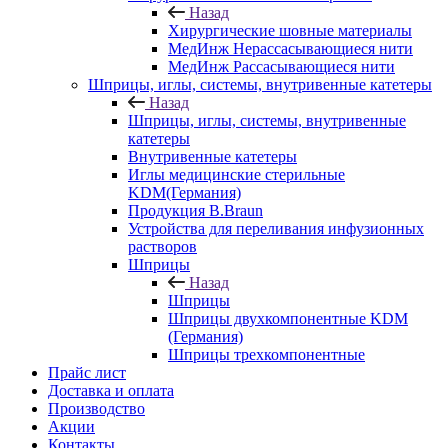
Назад
Хирургические шовные материалы
МедИнж Нерассасывающиеся нити
МедИнж Рассасывающиеся нити
Шприцы, иглы, системы, внутривенные катетеры
Назад
Шприцы, иглы, системы, внутривенные
катетеры
Внутривенные катетеры
Иглы медицинские стерильные
KDM(Германия)
Продукция B.Braun
Устройства для переливания инфузионных
растворов
Шприцы
Назад
Шприцы
Шприцы двухкомпонентные KDM
(Германия)
Шприцы трехкомпонентные
Прайс лист
Доставка и оплата
Производство
Акции
Контакты