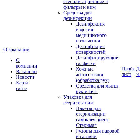
стерилизационные и
фильтры к ним
Средства для
дезинфекции
Дезинфекция
изделий
медицинского
назначения
Дезинфекция
О компании
поверхностей
Дезинфицирующие
О
салфетки
компании
Прайс
Д
Кожные
Вакансии
лист
и
антисептики
Новости
(обработка рук)
Карта
Средства для мытья
сайта
рук и тела
Упаковка для
стерилизации
Пакеты для
стерилизации
самоклеящиеся
Стеримаг
Рулоны для паровой
и газовой