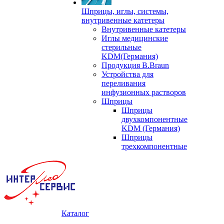
Шприцы, иглы, системы,
внутривенные катетеры
Внутривенные катетеры
Иглы медицинские
стерильные
KDM(Германия)
Продукция B.Braun
Устройства для
переливания
инфузионных растворов
Шприцы
Шприцы
двухкомпонентные
KDM (Германия)
Шприцы
трехкомпонентные
Каталог