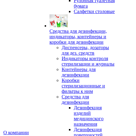
Рулонная туалетная
бумага
Салфетки столовые
Средства для дезинфекции,
индикаторы, контейнеры и
коробки для дезинфекции
Диспенсеры, дозаторы
для дез. средств
Индикаторы контроля
стерилизации и журналы
Контейнеры для
дезинфекции
Коробки
стерилизационные и
фильтры к ним
Средства для
дезинфекции
Дезинфекция
изделий
медицинского
назначения
Дезинфекция
О компании
поверхностей