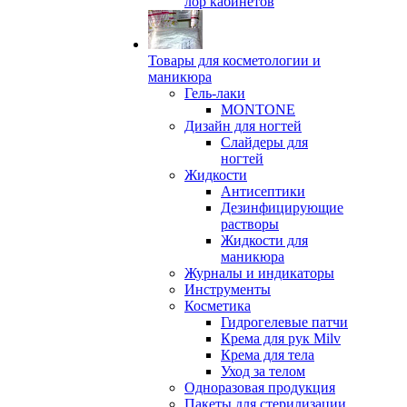
лор кабинетов
Товары для косметологии и
маникюра
Гель-лаки
MONTONE
Дизайн для ногтей
Слайдеры для
ногтей
Жидкости
Антисептики
Дезинфицирующие
растворы
Жидкости для
маникюра
Журналы и индикаторы
Инструменты
Косметика
Гидрогелевые патчи
Крема для рук Milv
Крема для тела
Уход за телом
Одноразовая продукция
Пакеты для стерилизации