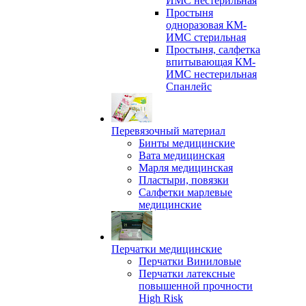
ИМС нестерильная
Простыня
одноразовая КМ-
ИМС стерильная
Простыня, салфетка
впитывающая КМ-
ИМС нестерильная
Спанлейс
Перевязочный материал
Бинты медицинские
Вата медицинская
Марля медицинская
Пластыри, повязки
Салфетки марлевые
медицинские
Перчатки медицинские
Перчатки Виниловые
Перчатки латексные
повышенной прочности
High Risk