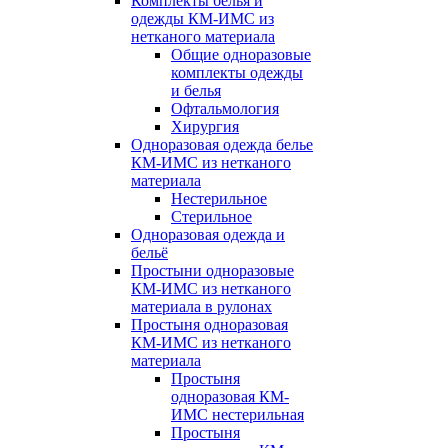
Комплекты белья и
одежды КМ-ИМС из
нетканого материала
Общие одноразовые
комплекты одежды
и белья
Офтальмология
Хирургия
Одноразовая одежда белье
КМ-ИМС из нетканого
материала
Нестерильное
Стерильное
Одноразовая одежда и
бельё
Простыни одноразовые
КМ-ИМС из нетканого
материала в рулонах
Простыня одноразовая
КМ-ИМС из нетканого
материала
Простыня
одноразовая КМ-
ИМС нестерильная
Простыня