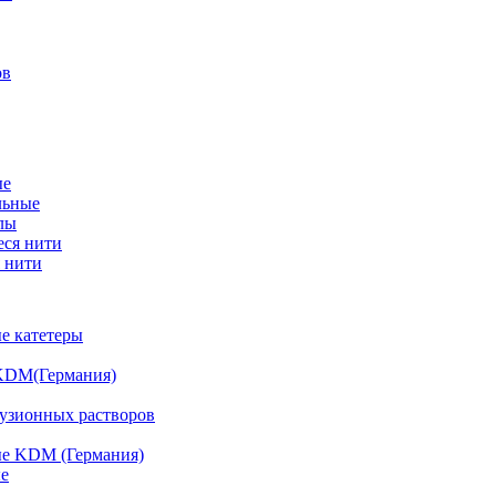
ов
ые
льные
лы
ся нити
 нити
е катетеры
KDM(Германия)
фузионных растворов
е KDM (Германия)
е