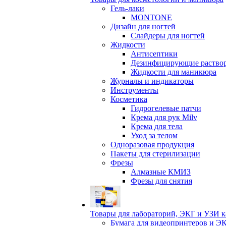
Гель-лаки
MONTONE
Дизайн для ногтей
Слайдеры для ногтей
Жидкости
Антисептики
Дезинфицирующие раство
Жидкости для маникюра
Журналы и индикаторы
Инструменты
Косметика
Гидрогелевые патчи
Крема для рук Milv
Крема для тела
Уход за телом
Одноразовая продукция
Пакеты для стерилизации
Фрезы
Алмазные КМИЗ
Фрезы для снятия
Товары для лабораторий, ЭКГ и УЗИ 
Бумага для видеопринтеров и Э