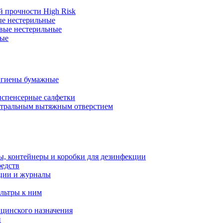
 прочности High Risk
ые нестерильные
вые нестерильные
ные
игиены бумажные
испенсерные салфетки
нтральным вытяжным отверстием
ы, контейнеры и коробки для дезинфекции
редств
ции и журналы
льтры к ним
цинского назначения
й