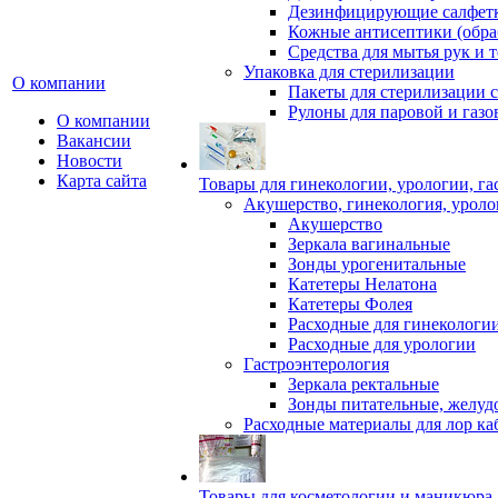
Дезинфицирующие салфет
Кожные антисептики (обра
Средства для мытья рук и т
Упаковка для стерилизации
О компании
Пакеты для стерилизации 
Рулоны для паровой и газо
О компании
Вакансии
Новости
Карта сайта
Товары для гинекологии, урологии, г
Акушерство, гинекология, уроло
Акушерство
Зеркала вагинальные
Зонды урогенитальные
Катетеры Нелатона
Катетеры Фолея
Расходные для гинекологи
Расходные для урологии
Гастроэнтерология
Зеркала ректальные
Зонды питательные, желуд
Расходные материалы для лор ка
Товары для косметологии и маникюра