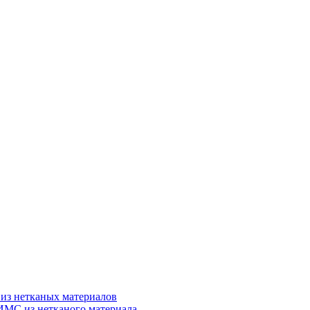
из нетканых материалов
ИМС из нетканого материала