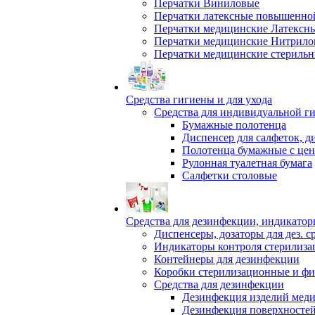
Перчатки Виниловые
Перчатки латексные повышенной
Перчатки медицинские Латексн
Перчатки медицинские Нитрило
Перчатки медицинские стериль
Средства гигиены и для ухода
Средства для индивидуальной г
Бумажные полотенца
Диспенсер для салфеток, д
Полотенца бумажные с це
Рулонная туалетная бумага
Салфетки столовые
Средства для дезинфекции, индикатор
Диспенсеры, дозаторы для дез. с
Индикаторы контроля стерилиза
Контейнеры для дезинфекции
Коробки стерилизационные и фи
Средства для дезинфекции
Дезинфекция изделий меди
Дезинфекция поверхносте