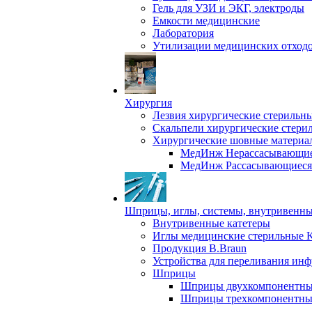
Гель для УЗИ и ЭКГ, электроды
Емкости медицинские
Лаборатория
Утилизации медицинских отход
Хирургия
Лезвия хирургические стерильн
Скальпели хирургические стери
Хирургические шовные материа
МедИнж Нерассасывающие
МедИнж Рассасывающиеся
Шприцы, иглы, системы, внутривенны
Внутривенные катетеры
Иглы медицинские стерильные 
Продукция B.Braun
Устройства для переливания ин
Шприцы
Шприцы двухкомпонентны
Шприцы трехкомпонентны