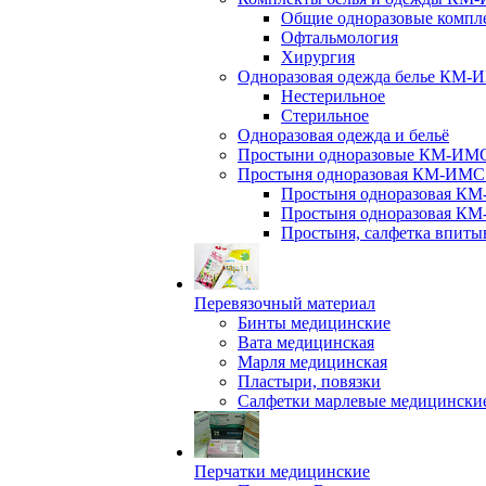
Общие одноразовые компле
Офтальмология
Хирургия
Одноразовая одежда белье КМ-И
Нестерильное
Стерильное
Одноразовая одежда и бельё
Простыни одноразовые КМ-ИМС и
Простыня одноразовая КМ-ИМС 
Простыня одноразовая КМ
Простыня одноразовая КМ
Простыня, салфетка впит
Перевязочный материал
Бинты медицинские
Вата медицинская
Марля медицинская
Пластыри, повязки
Салфетки марлевые медицински
Перчатки медицинские