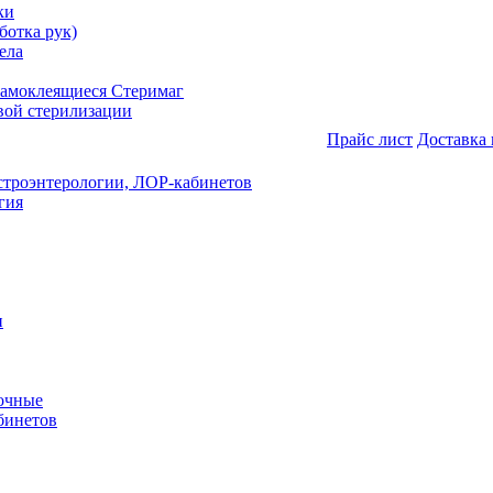
ки
ботка рук)
ела
самоклеящиеся Стеримаг
вой стерилизации
Прайс лист
Доставка 
астроэнтерологии, ЛОР-кабинетов
гия
и
очные
бинетов